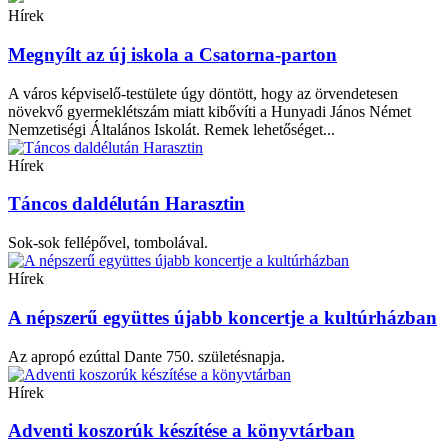
Hírek
Megnyílt az új iskola a Csatorna-parton
A város képviselő-testülete úgy döntött, hogy az örvendetesen
növekvő gyermeklétszám miatt kibővíti a Hunyadi János Német
Nemzetiségi Általános Iskolát. Remek lehetőséget...
Hírek
Táncos daldélután Harasztin
Sok-sok fellépővel, tombolával.
Hírek
A népszerű együttes újabb koncertje a kultúrházban
Az apropó ezúttal Dante 750. születésnapja.
Hírek
Adventi koszorúk készítése a könyvtárban