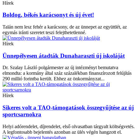
Hírek
Boldog, békés karácsonyt és új évet!
Talán nem lesz fehér a karácsony, de az ünnepet az együttlét, az
egymás iránti szeretet teszi felejthetetlenné.
Hírek
Ünnepélyesen átadták Dunaharaszti új iskoláját
Dr. Szalay László polgármester az új intézményt bemutatva
elmondta: a kormány által száz százalékban finanszírozott felújítás
290 millió forintba került. Ehhez az önkormányzat...
Hírek
Sikeres volt a TAO-támogatások összegyűjtése az új
sportcsarnokra
Helyi adórendelet, díjrendelet, első olvasatban tárgyalt költségvetés.
A legfontosabb bejelentés azonban az ülés végén hangzott el.