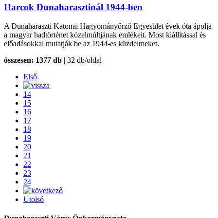
Harcok Dunaharasztinál 1944-ben
A Dunaharaszti Katonai Hagyományőrző Egyesület évek óta ápolja
a magyar hadtörténet közelmúltjának emlékeit. Most kiállítással és
előadásokkal mutatják be az 1944-es küzdelmeket.
összesen: 1377 db
| 32 db/oldal
Első
14
15
16
17
18
19
20
21
22
23
24
Utolsó