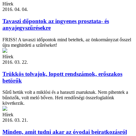
Hírek
2016. 04. 04.
Tavaszi dőpontok az ingyenes prosztata- és
anyajegyszűrésekre
FRISS! A tavaszi időpontok mind beteltek, az önkormányzat ősszel
újra meghirdeti a szűréseket!
Hírek
2016. 03. 22.
Trükkös tolvajok, lopott rendszámok, erőszakos
betörők
Sűrű hetük volt a miklósi és a haraszti zsaruknak. Nem pihentek a
bűnözők, volt meló bőven. Heti rendőrségi összefoglalónk
következik.
Hírek
2016. 03. 21.
Minden, amit tudni akar az óvodai beiratkozásról