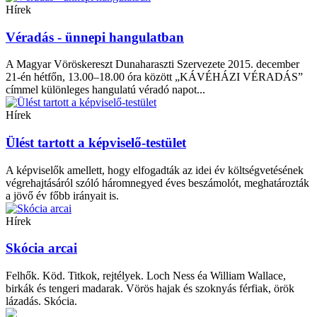
Hírek
Véradás - ünnepi hangulatban
A Magyar Vöröskereszt Dunaharaszti Szervezete 2015. december
21-én hétfőn, 13.00–18.00 óra között „KÁVÉHÁZI VÉRADÁS”
címmel különleges hangulatú véradó napot...
Hírek
Ülést tartott a képviselő-testület
A képviselők amellett, hogy elfogadták az idei év költségvetésének
végrehajtásáról szóló háromnegyed éves beszámolót, meghatározták
a jövő év főbb irányait is.
Hírek
Skócia arcai
Felhők. Köd. Titkok, rejtélyek. Loch Ness éa William Wallace,
birkák és tengeri madarak. Vörös hajak és szoknyás férfiak, örök
lázadás. Skócia.