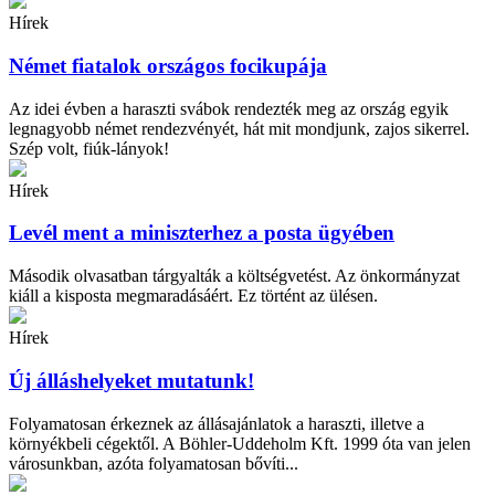
Hírek
Német fiatalok országos focikupája
Az idei évben a haraszti svábok rendezték meg az ország egyik
legnagyobb német rendezvényét, hát mit mondjunk, zajos sikerrel.
Szép volt, fiúk-lányok!
Hírek
Levél ment a miniszterhez a posta ügyében
Második olvasatban tárgyalták a költségvetést. Az önkormányzat
kiáll a kisposta megmaradásáért. Ez történt az ülésen.
Hírek
Új álláshelyeket mutatunk!
Folyamatosan érkeznek az állásajánlatok a haraszti, illetve a
környékbeli cégektől. A Böhler-Uddeholm Kft. 1999 óta van jelen
városunkban, azóta folyamatosan bővíti...