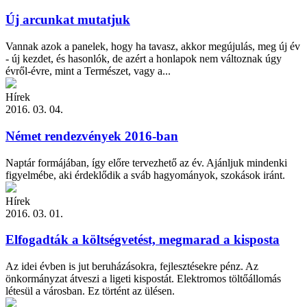
Új arcunkat mutatjuk
Vannak azok a panelek, hogy ha tavasz, akkor megújulás, meg új év
- új kezdet, és hasonlók, de azért a honlapok nem változnak úgy
évről-évre, mint a Természet, vagy a...
Hírek
2016. 03. 04.
Német rendezvények 2016-ban
Naptár formájában, így előre tervezhető az év. Ajánljuk mindenki
figyelmébe, aki érdeklődik a sváb hagyományok, szokások iránt.
Hírek
2016. 03. 01.
Elfogadták a költségvetést, megmarad a kisposta
Az idei évben is jut beruházásokra, fejlesztésekre pénz. Az
önkormányzat átveszi a ligeti kispostát. Elektromos töltőállomás
létesül a városban. Ez történt az ülésen.