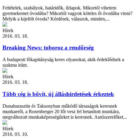
Feltételek, szabályok, határidők, űrlapok. Mikortól vihetem
gyermekemet óvodába? Mikortól vagyok köteles őt óvodába vinni?
Melyik a kijelölt óvoda? Kérdések, válaszok, minden,...
Hírek
2016. 03. 18.
Breaking News: toboroz a rendőrség
A budapesti főkapitányság keres olyanokat, akik érdeklődnek a
szakma iránt.
Hírek
2016. 03. 18.
Több cég is bővít, új álláshirdetések érkeztek
Dunaharasztin és Taksonyban működő társaságok keresnek
munkaerőt, a Rosenberger 20 főt vesz fel betanított munkára,
megváltozott munkaképességűeket is keresnek. Autószerelőket...
Hírek
2016. 03. 10.