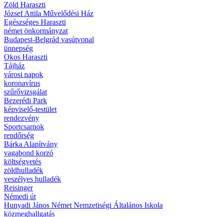
Zöld Haraszti
József Attila Művelődési Ház
Egészséges Haraszti
német önkormányzat
Budapest-Belgrád vasútvonal
ünnepség
Okos Haraszti
Tájház
városi napok
koronavírus
szűrővizsgálat
Bezerédi Park
képviselő-testület
rendezvény
Sportcsarnok
rendőrség
Bárka Alapítvány
vagabond korzó
költségvetés
zöldhulladék
veszélyes hulladék
Reisinger
Némedi út
Hunyadi János Német Nemzetiségi Általános Iskola
közmeghallgatás