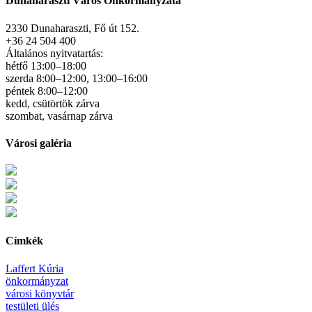
Dunaharaszti Város Önkormányzata
2330 Dunaharaszti, Fő út 152.
+36 24 504 400
Általános nyitvatartás:
hétfő 13:00–18:00
szerda 8:00–12:00, 13:00–16:00
péntek 8:00–12:00
kedd, csütörtök zárva
szombat, vasárnap zárva
Városi galéria
Címkék
Laffert Kúria
önkormányzat
városi könyvtár
testületi ülés