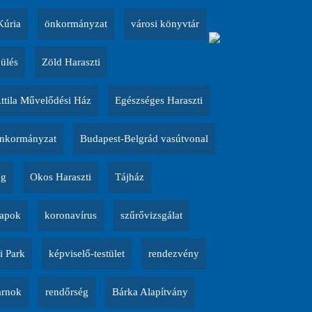
Kúria
önkormányzat
városi könyvtár
 ülés
Zöld Haraszti
Attila Művelődési Ház
Egészséges Haraszti
nkormányzat
Budapest-Belgrád vasútvonal
ég
Okos Haraszti
Tájház
napok
koronavírus
szűrővizsgálat
i Park
képviselő-testület
rendezvény
arnok
rendőrség
Bárka Alapítvány