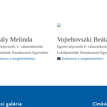
ály Melinda
Vojtehovszki Beát
képviselő, 5. választókerület
Egyéni képviselő 8. választókerü
trióták Dunaharaszti Egyesülete
Lokálpatrióták Dunaharaszti Egy
intson a megtekintéshez
Kattintson a megtekintéshez
si galéria
Címké