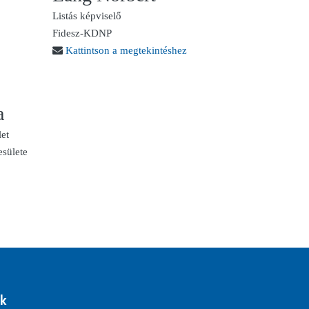
Listás képviselő
Fidesz-KDNP
Kattintson a megtekintéshez
a
let
esülete
k