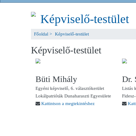
Képviselő-testület
Főoldal >
Képviselő-testület
Képviselő-testület
Büti Mihály
Dr.
Egyéni képviselő, 6. választókerület
Listás 
Lokálpatrióták Dunaharaszti Egyesülete
Fides
Kattintson a megtekintéshez
Katt