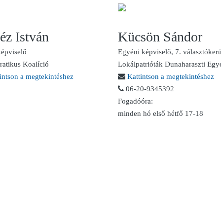
éz István
Kücsön Sándor
képviselő
Egyéni képviselő, 7. választókerü
atikus Koalíció
Lokálpatrióták Dunaharaszti Egy
intson a megtekintéshez
Kattintson a megtekintéshez
06-20-9345392
Fogadóóra:
minden hó első hétfő 17-18