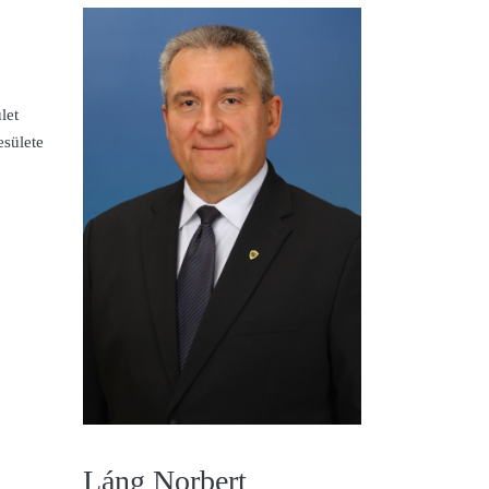
let
esülete
Láng Norbert