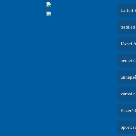
Laffert 
testületi
József 
német ö
ünneps
városi 
Bezeréd
Sportcs