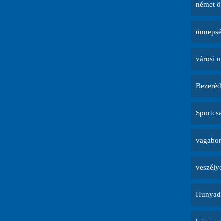
német ö
ünneps
városi 
Bezeréd
Sportcs
vagabon
veszély
Hunyadi