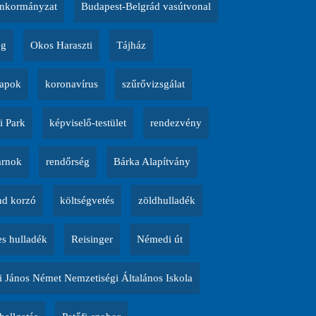
nkormányzat
Budapest-Belgrád vasútvonal
ég
Okos Haraszti
Tájház
napok
koronavírus
szűrővizsgálat
i Park
képviselő-testület
rendezvény
arnok
rendőrség
Bárka Alapítvány
d korzó
költségvetés
zöldhulladék
es hulladék
Reisinger
Némedi út
 János Német Nemzetiségi Általános Iskola