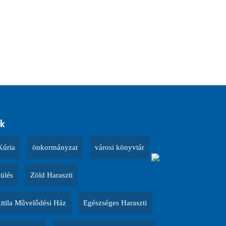
k
Kúria
önkormányzat
városi könyvtár
 ülés
Zöld Haraszti
Attila Művelődési Ház
Egészséges Haraszti