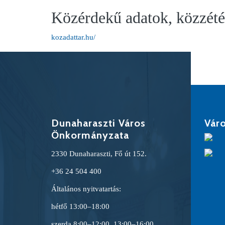
Közérdekű adatok, közzététe
kozadattar.hu/
Dunaharaszti Város
Váro
Önkormányzata
2330 Dunaharaszti, Fő út 152.
+36 24 504 400
Általános nyitvatartás:
hétfő 13:00–18:00
szerda 8:00–12:00, 13:00–16:00