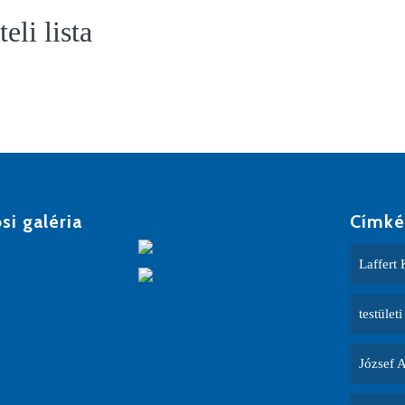
li lista
si galéria
Címké
Laffert 
testületi
József 