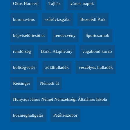
Okos Haraszti
Tájház
városi napok
koronavírus
szűrővizsgálat
Bezerédi Park
képviselő-testület
rendezvény
Sportcsarnok
rendőrség
Bárka Alapítvány
vagabond korzó
költségvetés
zöldhulladék
veszélyes hulladék
Reisinger
Némedi út
Hunyadi János Német Nemzetiségi Általános Iskola
közmeghallgatás
Petőfi-szobor