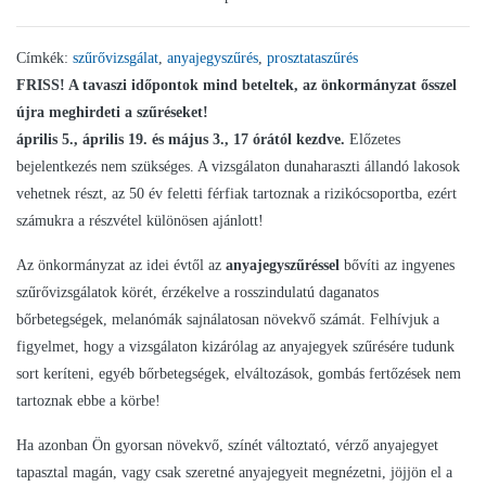
Címkék:
szűrővizsgálat
,
anyajegyszűrés
,
prosztataszűrés
FRISS! A tavaszi időpontok mind beteltek, az önkormányzat ősszel
újra meghirdeti a szűréseket!
április 5., április 19. és május 3., 17 órától kezdve.
Előzetes
bejelentkezés nem szükséges. A vizsgálaton dunaharaszti állandó lakosok
vehetnek részt, az 50 év feletti férfiak tartoznak a rizikócsoportba, ezért
számukra a részvétel különösen ajánlott!
Az önkormányzat az idei évtől az
anyajegyszűréssel
bővíti az ingyenes
szűrővizsgálatok körét, érzékelve a rosszindulatú daganatos
bőrbetegségek, melanómák sajnálatosan növekvő számát. Felhívjuk a
figyelmet, hogy a vizsgálaton kizárólag az anyajegyek szűrésére tudunk
sort keríteni, egyéb bőrbetegségek, elváltozások, gombás fertőzések nem
tartoznak ebbe a körbe!
Ha azonban Ön gyorsan növekvő, színét változtató, vérző anyajegyet
tapasztal magán, vagy csak szeretné anyajegyeit megnézetni, jöjjön el a