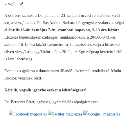
vizsgálatra!
A szűrésre szintén a Damjanich u. 23. sz alatti orvosi rendelőben kerül
sor, a vizsgálatokat Dr. Sas Andrea Barbara bőrgyógyász szakorvos végzi
el
április 16-án és május 7-én, szombati napokon, 9-13 óra között.
Előzetes bejelentkezés szükséges, munkanapokon, a 20/566-8481-es
számon, 16-18 óra között Leimetter Erika asszisztens várja a hívásokat
(ilyen vizsgálatra egyébként május 20-án, az Egészségnap keretein belül
is lesz lehetőség).
Ezen a vizsgálaton a dunaharaszti állandó lakcímmel rendelkező felnőtt
lakosok vehetnek részt.
Kérjük, vegyék igénybe ezeket a lehetőségeket!
Dr. Bereczki Péter, egészségügyért felelős alpolgármester