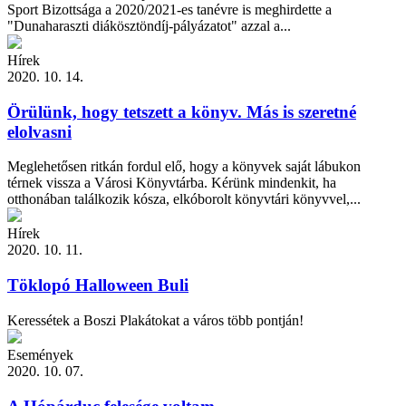
Sport Bizottsága a 2020/2021-es tanévre is meghirdette a
"Dunaharaszti diákösztöndíj-pályázatot" azzal a...
Hírek
2020. 10. 14.
Örülünk, hogy tetszett a könyv. Más is szeretné
elolvasni
Meglehetősen ritkán fordul elő, hogy a könyvek saját lábukon
térnek vissza a Városi Könyvtárba. Kérünk mindenkit, ha
otthonában találkozik kósza, elkóborolt könyvtári könyvvel,...
Hírek
2020. 10. 11.
Töklopó Halloween Buli
Keressétek a Boszi Plakátokat a város több pontján!
Események
2020. 10. 07.