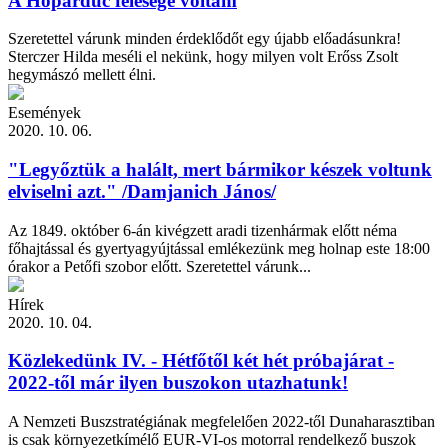
A Hópárduc felesége voltam
Szeretettel várunk minden érdeklődőt egy újabb előadásunkra!
Sterczer Hilda meséli el nekünk, hogy milyen volt Erőss Zsolt
hegymászó mellett élni.
Események
2020. 10. 06.
"Legyőztük a halált, mert bármikor készek voltunk
elviselni azt." /Damjanich János/
Az 1849. október 6-án kivégzett aradi tizenhármak előtt néma
főhajtással és gyertyagyújtással emlékezünk meg holnap este 18:00
órakor a Petőfi szobor előtt. Szeretettel várunk...
Hírek
2020. 10. 04.
Közlekedünk IV. - Hétfőtől két hét próbajárat -
2022-től már ilyen buszokon utazhatunk!
A Nemzeti Buszstratégiának megfelelően 2022-től Dunaharasztiban
is csak környezetkímélő EUR-VI-os motorral rendelkező buszok