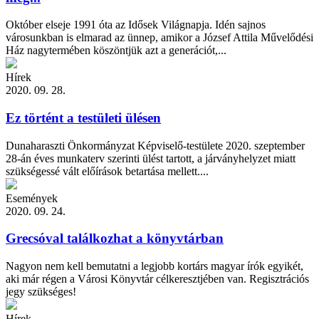
Október elseje 1991 óta az Idősek Világnapja. Idén sajnos
városunkban is elmarad az ünnep, amikor a József Attila Művelődési
Ház nagytermében köszöntjük azt a generációt,...
Hírek
2020. 09. 28.
Ez történt a testületi ülésen
Dunaharaszti Önkormányzat Képviselő-testülete 2020. szeptember
28-án éves munkaterv szerinti ülést tartott, a járványhelyzet miatt
szükségessé vált előírások betartása mellett....
Események
2020. 09. 24.
Grecsóval találkozhat a könyvtárban
Nagyon nem kell bemutatni a legjobb kortárs magyar írók egyikét,
aki már régen a Városi Könyvtár célkeresztjében van. Regisztrációs
jegy szükséges!
Hírek