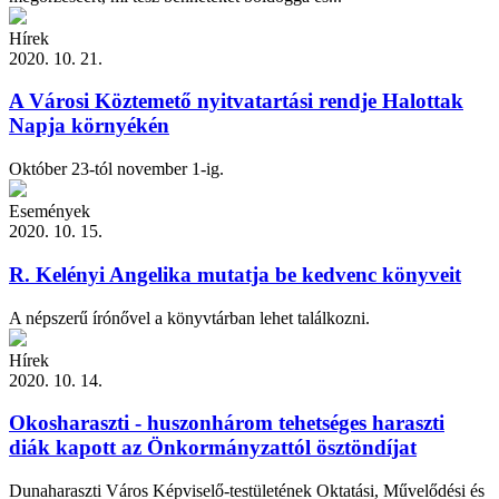
Hírek
2020. 10. 21.
A Városi Köztemető nyitvatartási rendje Halottak
Napja környékén
Október 23-tól november 1-ig.
Események
2020. 10. 15.
R. Kelényi Angelika mutatja be kedvenc könyveit
A népszerű írónővel a könyvtárban lehet találkozni.
Hírek
2020. 10. 14.
Okosharaszti - huszonhárom tehetséges haraszti
diák kapott az Önkormányzattól ösztöndíjat
Dunaharaszti Város Képviselő-testületének Oktatási, Művelődési és