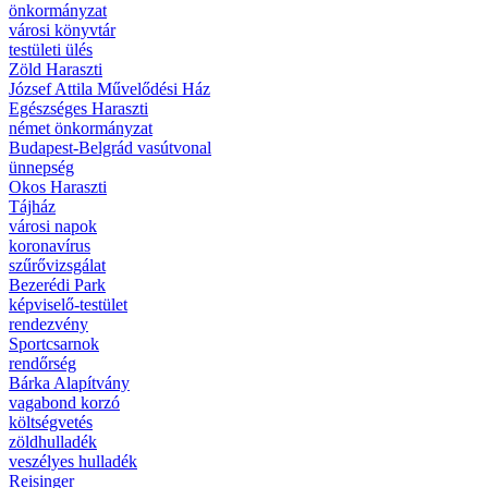
önkormányzat
városi könyvtár
testületi ülés
Zöld Haraszti
József Attila Művelődési Ház
Egészséges Haraszti
német önkormányzat
Budapest-Belgrád vasútvonal
ünnepség
Okos Haraszti
Tájház
városi napok
koronavírus
szűrővizsgálat
Bezerédi Park
képviselő-testület
rendezvény
Sportcsarnok
rendőrség
Bárka Alapítvány
vagabond korzó
költségvetés
zöldhulladék
veszélyes hulladék
Reisinger