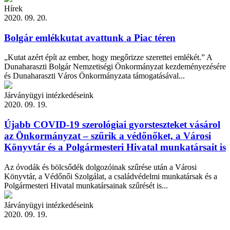
Hírek
2020. 09. 20.
Bolgár emlékkutat avattunk a Piac téren
„Kutat azért épít az ember, hogy megőrizze szerettei emlékét.” A
Dunaharaszti Bolgár Nemzetiségi Önkormányzat kezdeményezésére
és Dunaharaszti Város Önkormányzata támogatásával...
Járványügyi intézkedéseink
2020. 09. 19.
Újabb COVID-19 szerológiai gyorsteszteket vásárol
az Önkormányzat – szűrik a védőnőket, a Városi
Könyvtár és a Polgármesteri Hivatal munkatársait is
Az óvodák és bölcsődék dolgozóinak szűrése után a Városi
Könyvtár, a Védőnői Szolgálat, a családvédelmi munkatársak és a
Polgármesteri Hivatal munkatársainak szűrését is...
Járványügyi intézkedéseink
2020. 09. 19.