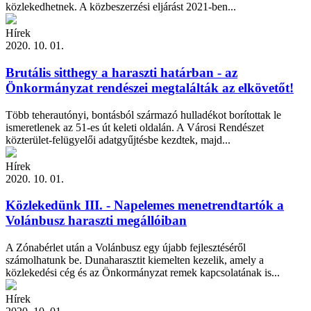
közlekedhetnek. A közbeszerzési eljárást 2021-ben...
Hírek
2020. 10. 01.
Brutális sitthegy a haraszti határban - az
Önkormányzat rendészei megtalálták az elkövetőt!
Több teherautónyi, bontásból származó hulladékot borítottak le
ismeretlenek az 51-es út keleti oldalán. A Városi Rendészet
közterület-felügyelői adatgyűjtésbe kezdtek, majd...
Hírek
2020. 10. 01.
Közlekedünk III. - Napelemes menetrendtartók a
Volánbusz haraszti megállóiban
A Zónabérlet után a Volánbusz egy újabb fejlesztéséről
számolhatunk be. Dunaharasztit kiemelten kezelik, amely a
közlekedési cég és az Önkormányzat remek kapcsolatának is...
Hírek