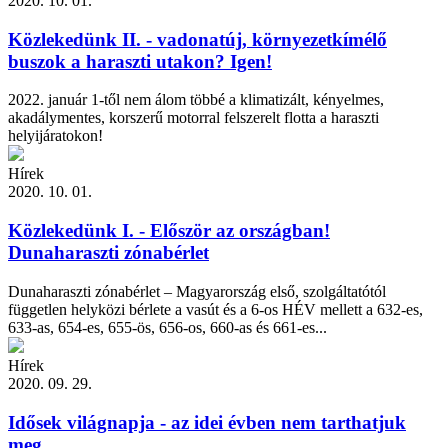
2020. 10. 01.
Közlekedünk II. - vadonatúj, környezetkímélő
buszok a haraszti utakon? Igen!
2022. január 1-től nem álom többé a klimatizált, kényelmes,
akadálymentes, korszerű motorral felszerelt flotta a haraszti
helyijáratokon!
Hírek
2020. 10. 01.
Közlekedünk I. - Először az országban!
Dunaharaszti zónabérlet
Dunaharaszti zónabérlet – Magyarország első, szolgáltatótól
független helyközi bérlete a vasút és a 6-os HÉV mellett a 632-es,
633-as, 654-es, 655-ös, 656-os, 660-as és 661-es...
Hírek
2020. 09. 29.
Idősek világnapja - az idei évben nem tarthatjuk
meg...