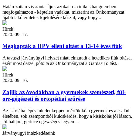
Határozottan visszautasítjuk azokat a - cinikus hangnemben
megfogalmazott - képtelen vádakat, miszerint az Önkormányzat
újabb lakóterületek kijelölésére készül, vagy hogy...
Hírek
2020. 09. 17.
Megkapták a HPV elleni oltást a 13-14 éves fiúk
A tavaszi járványügyi helyzet miatt elmaradt a hetedikes fiúk oltása,
ezért most ősszel pótolta az Önkormányzat a Gardasil oltást.
Hírek
2020. 09. 16.
Zajlik az óvodákban a gyermekek szemészeti, fül-
orr-gégészeti és ortopédiai szűrése
Az iskolába lépés mindenképpen mérföldkő a gyermek és a család
életében, sok szempontból kulcskérdés, hogy a kisiskolás jól lásson,
jól halljon, gerince egészséges legyen....
Járványügyi intézkedéseink