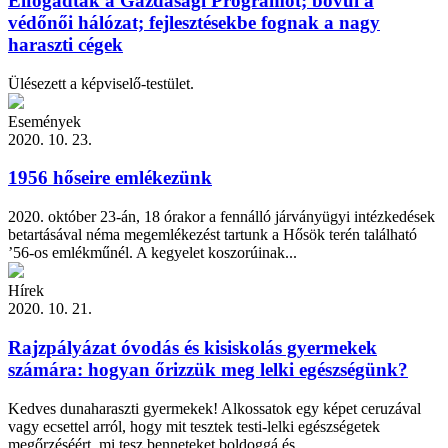
Elfogadták a Gazdasági Programot; bővül a
védőnői hálózat; fejlesztésekbe fognak a nagy
haraszti cégek
Ülésezett a képviselő-testület.
Események
2020. 10. 23.
1956 hőseire emlékezünk
2020. október 23-án, 18 órakor a fennálló járványügyi intézkedések
betartásával néma megemlékezést tartunk a Hősök terén található
’56-os emlékműnél. A kegyelet koszorúinak...
Hírek
2020. 10. 21.
Rajzpályázat óvodás és kisiskolás gyermekek
számára: hogyan őrizzük meg lelki egészségünk?
Kedves dunaharaszti gyermekek! Alkossatok egy képet ceruzával
vagy ecsettel arról, hogy mit tesztek testi-lelki egészségetek
megőrzéséért, mi tesz benneteket boldoggá és...