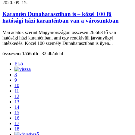
2020. 09. 15.
Karantén Dunaharasztiban is – közel 100 fő
hatósági házi karanténban van a városunkban
Mai adatok szerint Magyarországon összesen 26.668 fő van
hatósági házi karanténban, ami egy rendkívüli járványügyi
intézkedés. Közel 100 személy Dunaharasztiban is ilyen...
összesen: 1556 db
| 32 db/oldal
Első
8
9
10
11
12
13
14
15
16
17
18