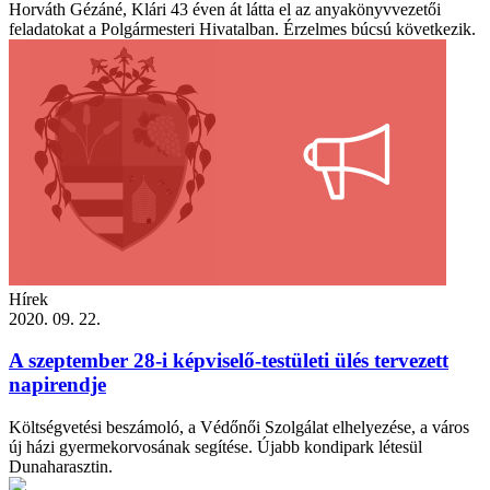
Horváth Gézáné, Klári 43 éven át látta el az anyakönyvvezetői
feladatokat a Polgármesteri Hivatalban. Érzelmes búcsú következik.
Hírek
2020. 09. 22.
A szeptember 28-i képviselő-testületi ülés tervezett
napirendje
Költségvetési beszámoló, a Védőnői Szolgálat elhelyezése, a város
új házi gyermekorvosának segítése. Újabb kondipark létesül
Dunaharasztin.