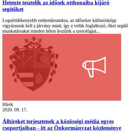
Hetente tesztelik az idősek otthonaiba kijáró
segítőket
Legsérülékenyebb embertársainkra, az idősekre különösképp
vigyáznunk kell a járvány miatt, így a velük foglalkozó, őket segítő
munkatársakat minden héten leszűrik a szerológiai...
Hírek
2020. 09. 17.
Álhíreket terjesztenek a közösségi média egyes
csoportjaiban - itt az Önkormányzat közleménye