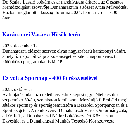
Dr. Szalay László polgármester meghívására érkezett az Országos
Mentőszolgálat szóvivője Dunaharasztira a József Attila Művelődési
Házban megtartott lakossági fórumra 2024. február 7-én 17:00
órára.
Karácsonyi Vásár a Hősök terén
2023. december 12.
Dunaharaszti először szervez olyan nagyszabású karácsonyi vásárt,
amely tíz napon át várja a közönséget és kilenc napon keresztül
különböző programokat is kínál!
Ez volt a Sportnap - 400 fő részvételével
2023. október 3.
Az időjárás miatt az eredeti tervekhez képest egy héttel később,
szeptember 30-án, szombaton került sor a Mozdulj ki! Próbáld meg!
Játékos sportnap és sportágbemutatóra a Bezerédi Sportparkban és a
Sport-szigeten. A rendezvényt Dunaharaszti Város Önkormányzata,
a DV Kft., a Dunaharaszti Nádor Lakóövezetért Közhasznú
Egyesület és a Dunaharaszti Munkás Testedző Kör szervezte.