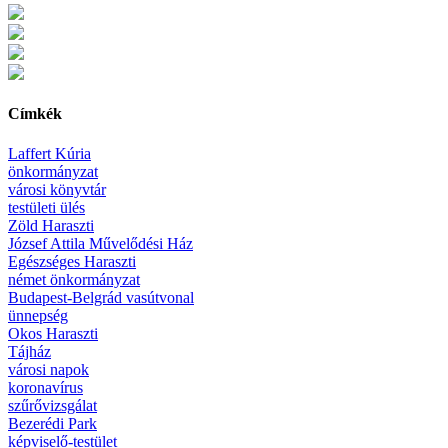
Címkék
Laffert Kúria
önkormányzat
városi könyvtár
testületi ülés
Zöld Haraszti
József Attila Művelődési Ház
Egészséges Haraszti
német önkormányzat
Budapest-Belgrád vasútvonal
ünnepség
Okos Haraszti
Tájház
városi napok
koronavírus
szűrővizsgálat
Bezerédi Park
képviselő-testület