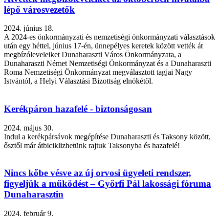
lépő városvezetők
2024. június 18.
A 2024-es önkormányzati és nemzetiségi önkormányzati választások
után egy héttel, június 17-én, ünnepélyes keretek között vették át
megbízóleveleiket Dunaharaszti Város Önkormányzata, a
Dunaharaszti Német Nemzetiségi Önkormányzat és a Dunaharaszti
Roma Nemzetiségi Önkormányzat megválasztott tagjai Nagy
Istvántól, a Helyi Választási Bizottság elnökétől.
Kerékpáron hazafelé - biztonságosan
2024. május 30.
Indul a kerékpársávok megépítése Dunaharaszti és Taksony között,
ősztől már átbiciklizhetünk rajtuk Taksonyba és hazafelé!
Nincs kőbe vésve az új orvosi ügyeleti rendszer,
figyeljük a működést – Győrfi Pál lakossági fóruma
Dunaharasztin
2024. február 9.