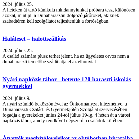
2024. július 25.
A heteken át tartó kánikula mindannyiunkat próbára tesz, különösen
azokat, mint pl. a Dunaharasztin dolgozó járőröket, akiknek
szabadtéren kell szolgálatot teljesíteniük a forróságban.
Haláleset – halottszállítás
2024. július 25.
A család számára plusz terhet jelent, ha az ügyeletes orvos nem a
dunaharaszti temetőbe szállíttatja el az elhunytat.
Nyári napközis tábor - hetente 120 haraszti iskolás
gyermekkel
2024. július 9.
A nyári szünidő beköszöntével az Önkormányzat intézménye, a
Dunaharaszti Család- és Gyermekjóléti Szolgálat szervezésében
fogadja a gyerekeket június 24-től július 19-ig, 4 héten át a városi
napközis tábor, amely rendkívül népszerű a családok körében.
Átvették megbízóleveleiket az októberben hivatalba