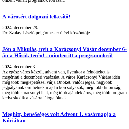
önként vállalt programok forrásait.
A városért dolgozni lelkesítő!
2024. december 29.
Dr. Szalay László polgármester újévi köszöntője.
Jön a Mikulás, nyit a Karácsonyi Vásár december 6-
án a Hősök terén! - minden itt a programokról
2024. december 3.
Az egész város készül, advent van, ilyenkor a felnőtteket is
megérinti a decemberi varázslat. A város Karácsonyi Vására idén
még több meglepetéssel várja Önöket, valódi jeges, nagyobb
jégpályának örülhetnek majd a korcsolyázók, még több finomság,
még több karácsonyi illat, még több ajándék árus, még több program
kedveskedik a vásárra látogatóknak.
Meghitt, bensőséges volt Advent 1. vasárnapja a
Kúriában