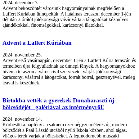
2024. december 3.
Advent beköszöntét városunk hagyományainak megfelelően a
Laffert Kúriában ünnepeltük. A hatalmas teraszon december 1-jén
délután 3 órától jótékonysági vásár várta a látogatókat kézműves
ajándékokkal, finomságokkal, karácsonyi illatokkal.
Advent a Laffert Kúriában
2024. november 25.
Advent első vasárnapján, december 1-jén a Laffert Kúria teraszán és
termeiben újra felgyulladnak az ünnepi fények. A hagyományokhoz
híven a teraszon a város civil szervezetei várják jótékonysági
karácsonyi vásárral a látogatókat, forralt borral, gesztenyével, meleg
teával is készülnek.
Birtokba vették a gyerekek Dunaharaszti új
bölcsődéjét - galériával az intézményről!
2024. november 14.
Körbesüti a napfény a csaknem ezer négyzetméteres új, modern
bölcsődét a Paál László utcából nyíló Iskola közben, ahol tágas,
világos terek várják a bölcsiseket. A legmodernebb műszaki