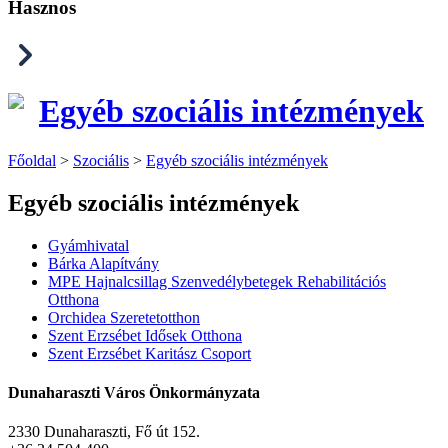
Hasznos
Egyéb szociális intézmények
Főoldal
>
Szociális
>
Egyéb szociális intézmények
Egyéb szociális intézmények
Gyámhivatal
Bárka Alapítvány
MPE Hajnalcsillag Szenvedélybetegek Rehabilitációs
Otthona
Orchidea Szeretetotthon
Szent Erzsébet Idősek Otthona
Szent Erzsébet Karitász Csoport
Dunaharaszti Város Önkormányzata
2330 Dunaharaszti, Fő út 152.