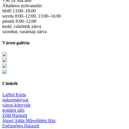
+36 24 504 400
Általános nyitvatartás:
hétfő 13:00–18:00
szerda 8:00–12:00, 13:00–16:00
péntek 8:00–12:00
kedd, csütörtök zárva
szombat, vasárnap zárva
Városi galéria
Címkék
Laffert Kúria
önkormányzat
városi könyvtár
testületi ülés
Zöld Haraszti
József Attila Művelődési Ház
Egészséges Haraszti