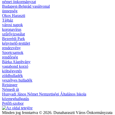
német önkormányzat
Budapest-Belgrád vasútvonal
ünnepség
Okos Haraszti
Tájház
városi napok
koronavírus
szűrővizsgálat
Bezerédi Park
képviselő-testület
rendezvény
Sportcsarnok
rendőrség
Bárka Alapítvány
vagabond korzó
költségvetés
zöldhulladék
veszélyes hulladék
Reisinger
Némedi út
Hunyadi János Német Nemzetiségi Általános Iskola
közmeghallgatás
Petőfi-szobor
Minden jog fenntartva © 2026. Dunaharaszti Város Önkormányzata