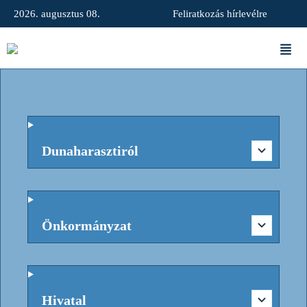
2026. augusztus 08.
Feliratkozás hírlevélre
Dunaharasztiról
Önkormányzat
Hivatal