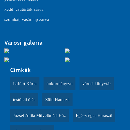
kedd, csütörtök zárva
szombat, vasárnap zárva
Városi galéria
Címkék
Laffert Kúria
önkormányzat
városi könyvtár
testületi ülés
Zöld Haraszti
József Attila Művelődési Ház
Egészséges Haraszti