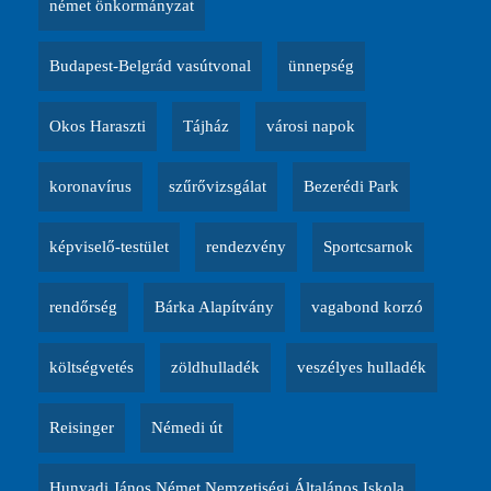
német önkormányzat
Budapest-Belgrád vasútvonal
ünnepség
Okos Haraszti
Tájház
városi napok
koronavírus
szűrővizsgálat
Bezerédi Park
képviselő-testület
rendezvény
Sportcsarnok
rendőrség
Bárka Alapítvány
vagabond korzó
költségvetés
zöldhulladék
veszélyes hulladék
Reisinger
Némedi út
Hunyadi János Német Nemzetiségi Általános Iskola