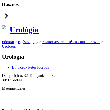
Hasznos
Urológia
Főoldal
>
Egészségügy
>
Szakorvosi rendelések Dunaharasztin
>
Urológia
Urológia
Dr. Török Péter főorvos
Damjanich u. 32. Damjanich u. 32.
30/971-6844
Magánrendelés