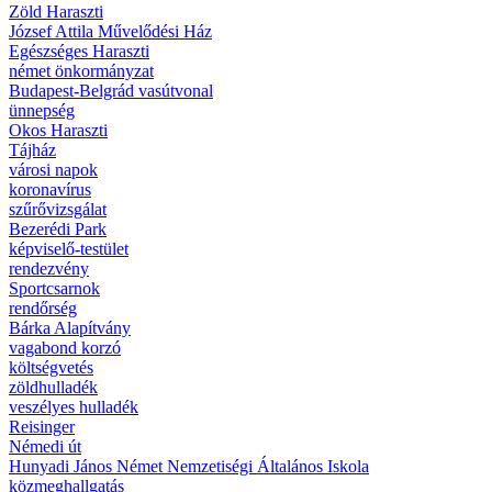
Zöld Haraszti
József Attila Művelődési Ház
Egészséges Haraszti
német önkormányzat
Budapest-Belgrád vasútvonal
ünnepség
Okos Haraszti
Tájház
városi napok
koronavírus
szűrővizsgálat
Bezerédi Park
képviselő-testület
rendezvény
Sportcsarnok
rendőrség
Bárka Alapítvány
vagabond korzó
költségvetés
zöldhulladék
veszélyes hulladék
Reisinger
Némedi út
Hunyadi János Német Nemzetiségi Általános Iskola
közmeghallgatás