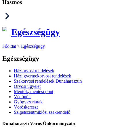
Hasznos
Egészségügy
Főoldal
>
Egészségügy
Egészségügy
Háziorvosi rendelések
Házi gyermekorvosi rendelések
Szakorvosi rendelések Dunaharasztin
Orvosi ügyelet
Mentők, mentési pont
Védőnők
Gyógyszertárak
Vöröskereszt
Szigetszentmiklósi szakrendelő
Dunaharaszti Város Önkormányzata