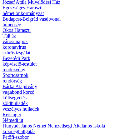
József Attila Művelődési Ház
Egészséges Haraszti
német önkormányzat
Budapest-Belgrád vasútvonal
ünnepség
Okos Haraszti
Tájház
városi napok
koronavírus
szűrővizsgálat
Bezerédi Park
képviselő-testület
rendezvény
Sportcsarnok
rendőrség
Bárka Alapítvány
vagabond korzó
költségvetés
zöldhulladék
veszélyes hulladék
Reisinger
Némedi út
Hunyadi János Német Nemzetiségi Általános Iskola
közmeghallgatás
Petőfi-szobor