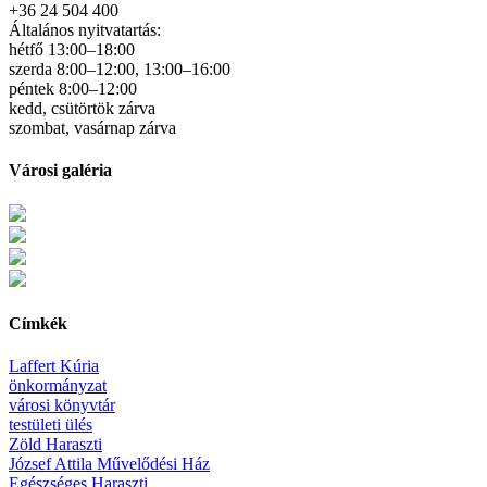
+36 24 504 400
Általános nyitvatartás:
hétfő 13:00–18:00
szerda 8:00–12:00, 13:00–16:00
péntek 8:00–12:00
kedd, csütörtök zárva
szombat, vasárnap zárva
Városi galéria
Címkék
Laffert Kúria
önkormányzat
városi könyvtár
testületi ülés
Zöld Haraszti
József Attila Művelődési Ház
Egészséges Haraszti