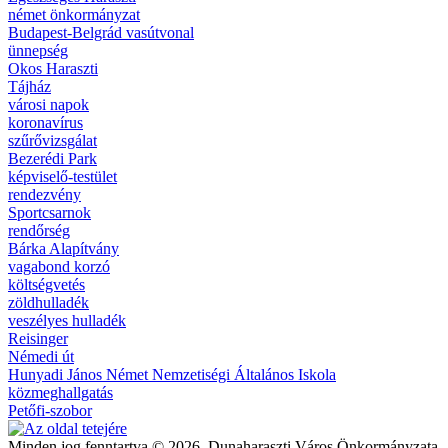
német önkormányzat
Budapest-Belgrád vasútvonal
ünnepség
Okos Haraszti
Tájház
városi napok
koronavírus
szűrővizsgálat
Bezerédi Park
képviselő-testület
rendezvény
Sportcsarnok
rendőrség
Bárka Alapítvány
vagabond korzó
költségvetés
zöldhulladék
veszélyes hulladék
Reisinger
Némedi út
Hunyadi János Német Nemzetiségi Általános Iskola
közmeghallgatás
Petőfi-szobor
Minden jog fenntartva © 2026. Dunaharaszti Város Önkormányzata