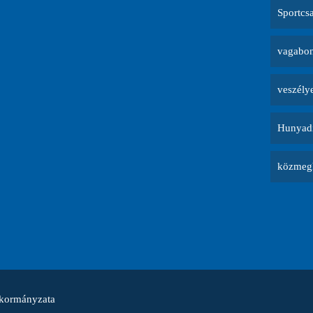
Sportcs
vagabon
veszély
Hunyadi
közmegh
nkormányzata