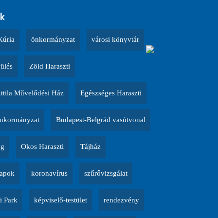
k
Kúria
önkormányzat
városi könyvtár
 ülés
Zöld Haraszti
Attila Művelődési Ház
Egészséges Haraszti
nkormányzat
Budapest-Belgrád vasútvonal
ég
Okos Haraszti
Tájház
napok
koronavírus
szűrővizsgálat
i Park
képviselő-testület
rendezvény