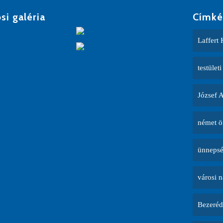
si galéria
Címké
Laffert 
testületi
József 
német ö
ünneps
városi 
Bezeréd