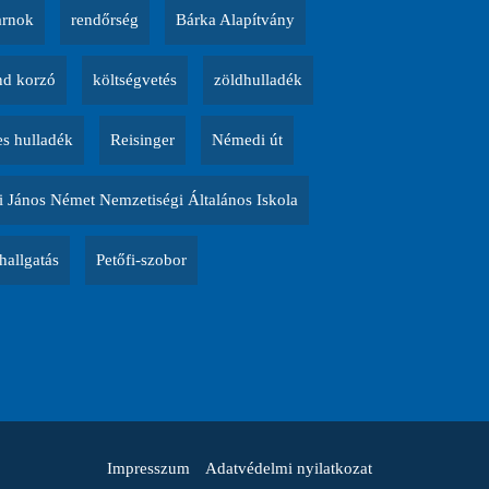
arnok
rendőrség
Bárka Alapítvány
d korzó
költségvetés
zöldhulladék
es hulladék
Reisinger
Némedi út
 János Német Nemzetiségi Általános Iskola
allgatás
Petőfi-szobor
Impresszum
Adatvédelmi nyilatkozat