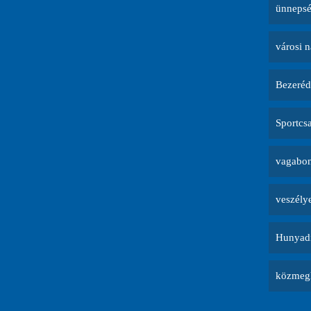
ünneps
városi 
Bezeréd
Sportcs
vagabon
veszély
Hunyadi
közmegh