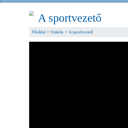
A sportvezető
Főoldal
>
Videók
>
A sportvezető