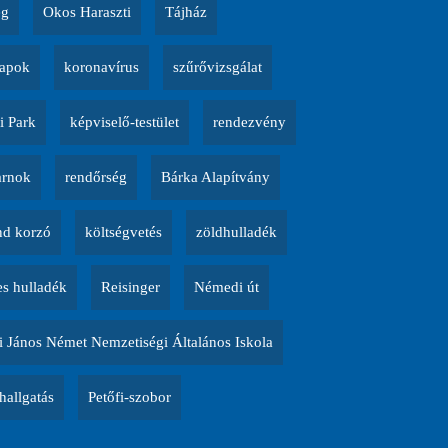
ég
Okos Haraszti
Tájház
napok
koronavírus
szűrővizsgálat
i Park
képviselő-testület
rendezvény
arnok
rendőrség
Bárka Alapítvány
d korzó
költségvetés
zöldhulladék
es hulladék
Reisinger
Némedi út
 János Német Nemzetiségi Általános Iskola
allgatás
Petőfi-szobor