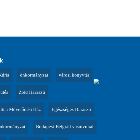
k
Kúria
önkormányzat
városi könyvtár
 ülés
Zöld Haraszti
Attila Művelődési Ház
Egészséges Haraszti
nkormányzat
Budapest-Belgrád vasútvonal