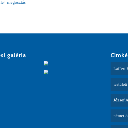
si galéria
Címké
Laffert 
testületi
József 
német ö