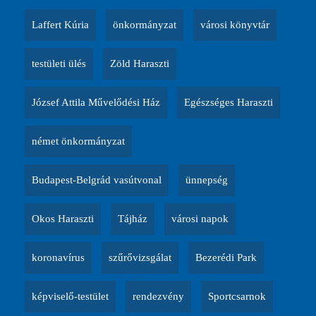
Laffert Kúria
önkormányzat
városi könyvtár
testületi ülés
Zöld Haraszti
József Attila Művelődési Ház
Egészséges Haraszti
német önkormányzat
Budapest-Belgrád vasútvonal
ünnepség
Okos Haraszti
Tájház
városi napok
koronavírus
szűrővizsgálat
Bezerédi Park
képviselő-testület
rendezvény
Sportcsarnok