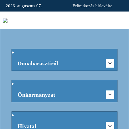
2026. augusztus 07.
Feliratkozás hírlevélre
Dunaharasztiról
Önkormányzat
Hivatal