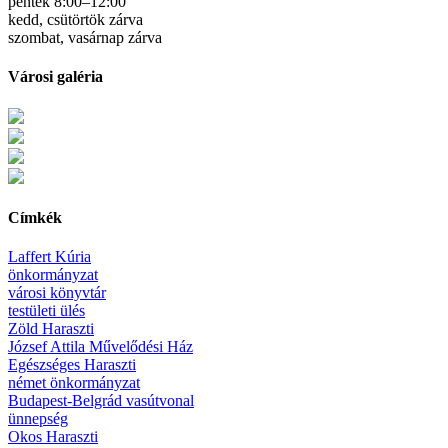
péntek 8:00–12:00
kedd, csütörtök zárva
szombat, vasárnap zárva
Városi galéria
Címkék
Laffert Kúria
önkormányzat
városi könyvtár
testületi ülés
Zöld Haraszti
József Attila Művelődési Ház
Egészséges Haraszti
német önkormányzat
Budapest-Belgrád vasútvonal
ünnepség
Okos Haraszti