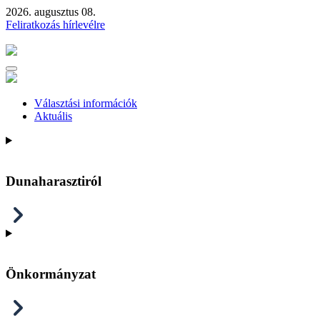
2026. augusztus 08.
Feliratkozás hírlevélre
Választási információk
Aktuális
Dunaharasztiról
Önkormányzat