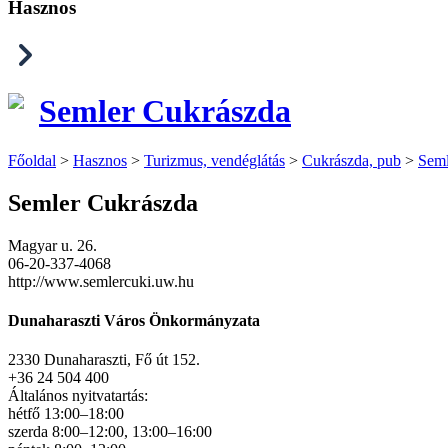
Hasznos
Semler Cukrászda
Főoldal
>
Hasznos
>
Turizmus, vendéglátás
>
Cukrászda, pub
>
Seml
Semler Cukrászda
Magyar u. 26.
06-20-337-4068
http://www.semlercuki.uw.hu
Dunaharaszti Város Önkormányzata
2330 Dunaharaszti, Fő út 152.
+36 24 504 400
Általános nyitvatartás:
hétfő 13:00–18:00
szerda 8:00–12:00, 13:00–16:00