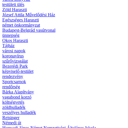
testületi ülés
Zöld Haraszti
József Attila Művelődési Ház
Egészséges Haraszti
német önkormányzat
Budapest-Belgrád vasútvonal
ünnepség
Okos Haraszti
Tájház
városi napok
koronavírus
szűrővizsgálat
Bezerédi Park
képviselő-testület
rendezvény
Sportcsarnok
rendőrség
Bárka Alapítvány
vagabond korzó
költségvetés
zöldhulladék
veszélyes hulladék
Reisinger
Némedi út
Hunyadi János Német Nemzetiségi Általános Iskola