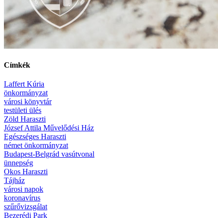
Címkék
Laffert Kúria
önkormányzat
városi könyvtár
testületi ülés
Zöld Haraszti
József Attila Művelődési Ház
Egészséges Haraszti
német önkormányzat
Budapest-Belgrád vasútvonal
ünnepség
Okos Haraszti
Tájház
városi napok
koronavírus
szűrővizsgálat
Bezerédi Park