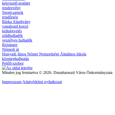
képviselő-testület
rendezvény
Sportcsarnok
rendőrség
Bárka Alapítvány
vagabond korzó
költségvetés
zöldhulladék
veszélyes hulladék
Reisinger
Némedi út
Hunyadi János Német Nemzetiségi Általános Iskola
közmeghallgatás
Petőfi-szobor
Minden jog fenntartva © 2026. Dunaharaszti Város Önkormányzata
Impresszum
Adatvédelmi nyilatkozat