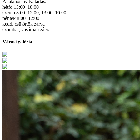
Általános nyitvatartás:
hétfő 13:00–18:00
szerda 8:00–12:00, 13:00–16:00
péntek 8:00–12:00
kedd, csütörtök zárva
szombat, vasárnap zárva
Városi galéria