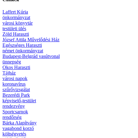
Laffert Kúria
önkormányzat
városi könyvtár
testületi ülés
Zöld Haraszti
József Attila Művelődési Ház
Egészséges Haraszti
német önkormányzat
Budapest-Belgrád vasútvonal
ünnepség
Okos Haraszti
Tájház
városi napok
koronavírus
szűrővizsgálat
Bezerédi Park
képviselő-testület
rendezvény
Sportcsarnok
rendőrség
Bárka Alapítvány
vagabond korzó
költségvetés