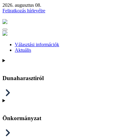
2026. augusztus 08.
Feliratkozás hírlevélre
Választási információk
Aktuális
Dunaharasztiról
Önkormányzat