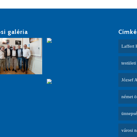
si galéria
Címké
Laffert 
testületi
József 
német ö
ünneps
városi 