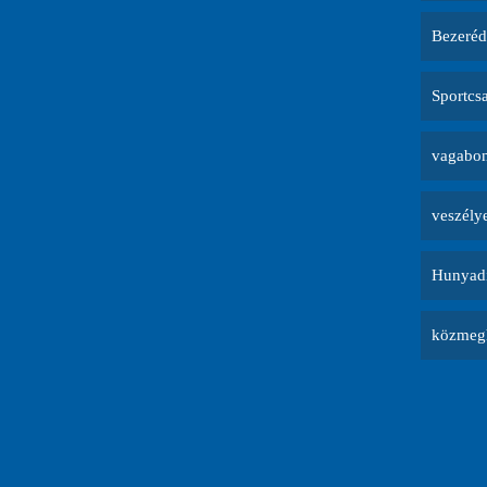
Bezeréd
Sportcs
vagabon
veszély
Hunyadi
közmegh