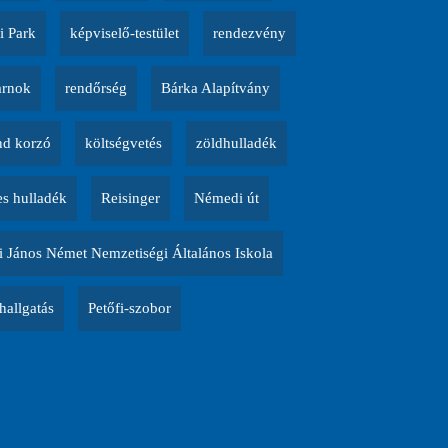
i Park
képviselő-testület
rendezvény
arnok
rendőrség
Bárka Alapítvány
d korzó
költségvetés
zöldhulladék
es hulladék
Reisinger
Némedi út
 János Német Nemzetiségi Általános Iskola
allgatás
Petőfi-szobor