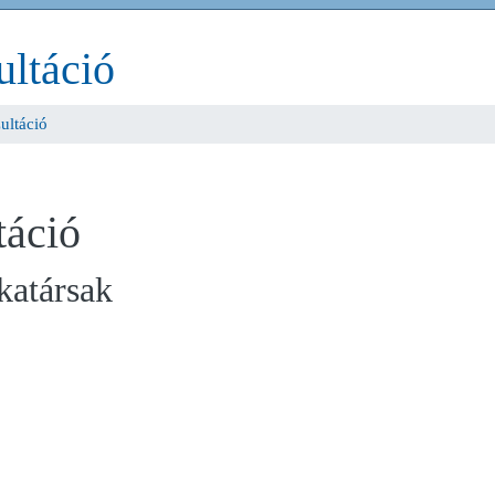
ultáció
ultáció
táció
katársak