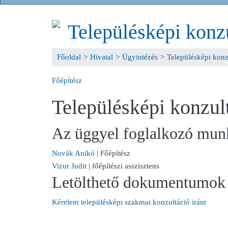
Településképi konz
Főoldal
>
Hivatal
>
Ügyintézés
>
Településképi konz
Főépítész
Településképi konzul
Az üggyel foglalkozó mun
Novák Anikó
| Főépítész
Vizur Judit
| főépítészi asszisztens
Letölthető dokumentumok
Kérelem településképi szakmai konzultáció iránt