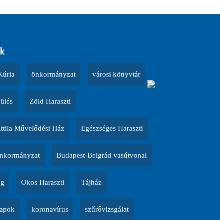
k
Kúria
önkormányzat
városi könyvtár
 ülés
Zöld Haraszti
Attila Művelődési Ház
Egészséges Haraszti
nkormányzat
Budapest-Belgrád vasútvonal
ég
Okos Haraszti
Tájház
napok
koronavírus
szűrővizsgálat