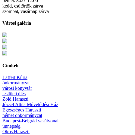
péntek 8:00–12:00
kedd, csütörtök zárva
szombat, vasárnap zárva
Városi galéria
Címkék
Laffert Kúria
önkormányzat
városi könyvtár
testületi ülés
Zöld Haraszti
József Attila Művelődési Ház
Egészséges Haraszti
német önkormányzat
Budapest-Belgrád vasútvonal
ünnepség
Okos Haraszti