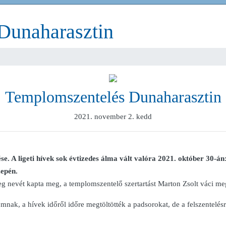
Dunaharasztin
Templomszentelés Dunaharasztin
2021. november 2. kedd
. A ligeti hívek sok évtizedes álma vált valóra 2021. október 30-á
zepén.
eg nevét kapta meg, a templomszentelő szertartást Marton Zsolt váci me
nak, a hívek időről időre megtöltötték a padsorokat, de a felszentelésre