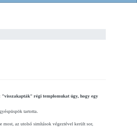
n: "visszakapták" régi templomukat úgy, hogy egy
gyéspüspök tartotta.
 most, az utolsó simítások végeztével került sor,