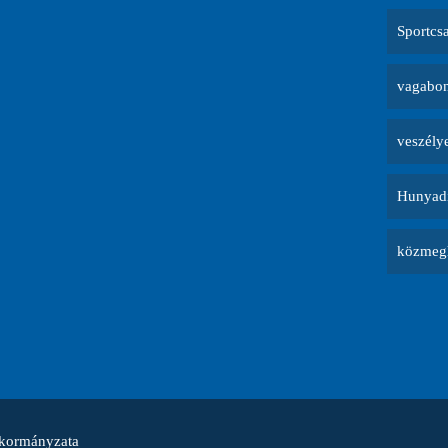
Sportcs
vagabon
veszély
Hunyadi
közmegh
nkormányzata