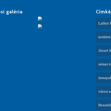
si galéria
Címké
Laffert 
testületi
József 
német ö
ünneps
városi 
Bezeréd