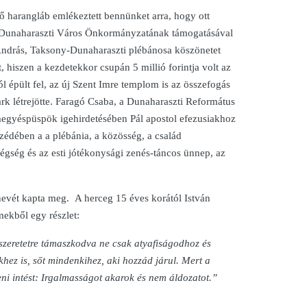
ő harangláb emlékeztett bennünket arra, hogy ott
és Dunaharaszti Város Önkormányzatának támogatásával
András, Taksony-Dunaharaszti plébánosa köszönetet
hiszen a kezdetekkor csupán 5 millió forintja volt az
épült fel, az új Szent Imre templom is az összefogás
rk létrejötte. Faragó Csaba, a Dunaharaszti Református
 megyéspüspök igehirdetésében Pál apostol efezusiakhoz
szédében a a plébánia, a közösség, a család
dégség és az esti jótékonysági zenés-táncos ünnep, az
nevét kapta meg. A herceg 15 éves korától István
mekből egy részlet:
szeretetre támaszkodva ne csak atyafiságodhoz és
ez is, sőt mindenkihez, aki hozzád járul. Mert a
ni intést: Irgalmasságot akarok és nem áldozatot.”