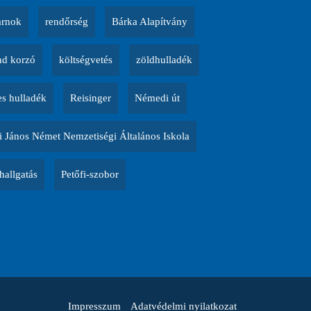
arnok
rendőrség
Bárka Alapítvány
d korzó
költségvetés
zöldhulladék
es hulladék
Reisinger
Némedi út
 János Német Nemzetiségi Általános Iskola
allgatás
Petőfi-szobor
Impresszum
Adatvédelmi nyilatkozat