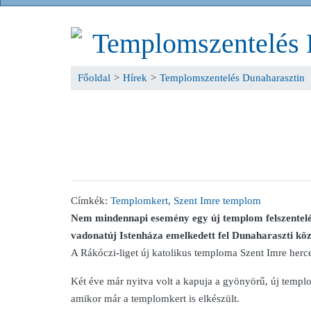
Templomszentelés 
Főoldal
>
Hírek
>
Templomszentelés Dunaharasztin
Címkék:
Templomkert
,
Szent Imre templom
Nem mindennapi esemény egy új templom felszentelése
vadonatúj Istenháza emelkedett fel Dunaharaszti kö
A Rákóczi-liget új katolikus temploma Szent Imre herc
Két éve már nyitva volt a kapuja a gyönyörű, új templom
amikor már a templomkert is elkészült.