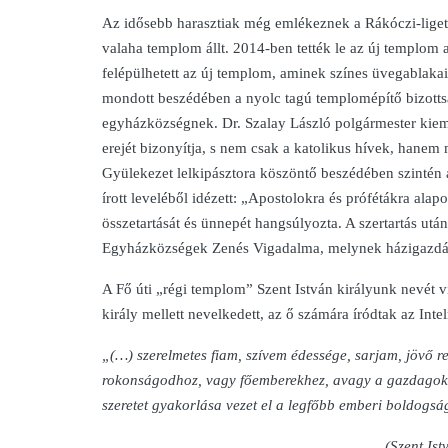
Az idősebb harasztiak még emlékeznek a Rákóczi-liget 
valaha templom állt. 2014-ben tették le az új templo
felépülhetett az új templom, aminek színes üvegablak
mondott beszédében a nyolc tagú templomépítő bizottság
egyházközségnek. Dr. Szalay László polgármester kieme
erejét bizonyítja, s nem csak a katolikus hívek, hanem
Gyülekezet lelkipásztora köszöntő beszédében szintén 
írott leveléből idézett: „Apostolokra és prófétákra al
összetartását és ünnepét hangsúlyozta. A szertartás utá
Egyházközségek Zenés Vigadalma, melynek házigazdája
A Fő úti „régi templom” Szent István királyunk nevét v
király mellett nevelkedett, az ő számára íródtak az Int
„(…) szerelmetes fiam, szívem édessége, sarjam, jövő 
rokonságodhoz, vagy főemberekhez, avagy a gazdagokhoz
szeretet gyakorlása vezet el a legfőbb emberi boldogsá
(Szent Ist