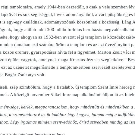
régi templomára, amely 1944-ben összedőlt, s csak a vele szemben lév
m alapkövét és sok segítséggel, hívek adományaiból, a váci püspökség 
ait is egy-egy családnak, adományozónak köszönheti a közösség. Láng 
nak, hogy a több mint 300 millió forintos beruházás megvalósulhatott, 
lte, hogy ahogyan az 1932-ben avatott régi templom is közadakozásból 
 minden dunaharaszti számára öröm a templom és az azt övező nyitott pa
a közös örömre, gyarapodásra hívta fel a figyelmet. Marton Zsolt váci
apozott épület vagytok, amelynek maga Krisztus Jézus a szegletköve.” Be
n ezt az üzenetet megerősítette a templomkertben szervezett szeretetven
 Bógár Zsolt atya volt.
iseli, szép szimbólum, hogy a fiatalabb, új templom Szent Imre herceg 
elmek. A közelgő november 5-ikei Imre nap alkalmából álljon itt az Intel
reménysége, kérlek, megparancsolom, hogy mindenütt és mindenkiben a 
, a szomszédhoz é az itt lakóhoz légy kegyes, hanem még a külföldiekh
ghoz. Légy irgalmas minden szenvedőhöz, őrizd szívedben mindig az iste
ván király intelmei Imre herceghez)