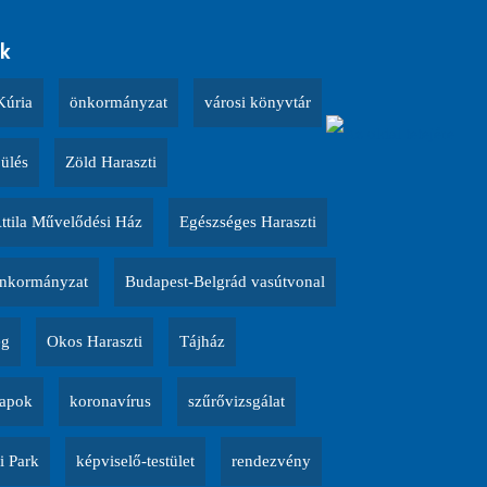
k
Kúria
önkormányzat
városi könyvtár
 ülés
Zöld Haraszti
Attila Művelődési Ház
Egészséges Haraszti
nkormányzat
Budapest-Belgrád vasútvonal
ég
Okos Haraszti
Tájház
napok
koronavírus
szűrővizsgálat
i Park
képviselő-testület
rendezvény