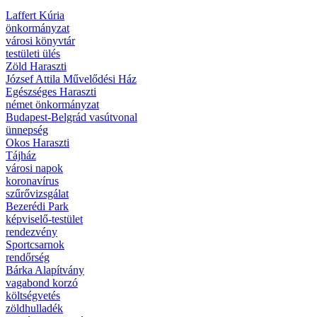
Laffert Kúria
önkormányzat
városi könyvtár
testületi ülés
Zöld Haraszti
József Attila Művelődési Ház
Egészséges Haraszti
német önkormányzat
Budapest-Belgrád vasútvonal
ünnepség
Okos Haraszti
Tájház
városi napok
koronavírus
szűrővizsgálat
Bezerédi Park
képviselő-testület
rendezvény
Sportcsarnok
rendőrség
Bárka Alapítvány
vagabond korzó
költségvetés
zöldhulladék