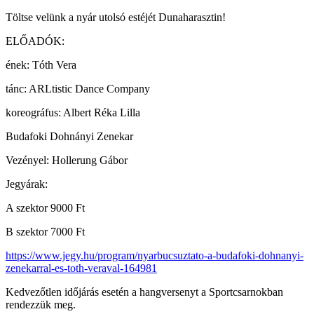
Töltse velünk a nyár utolsó estéjét Dunaharasztin!
ELŐADÓK:
ének: Tóth Vera
tánc: ARLtistic Dance Company
koreográfus: Albert Réka Lilla
Budafoki Dohnányi Zenekar
Vezényel: Hollerung Gábor
Jegyárak:
A szektor 9000 Ft
B szektor 7000 Ft
https://www.jegy.hu/program/nyarbucsuztato-a-budafoki-dohnanyi-
zenekarral-es-toth-veraval-164981
Kedvezőtlen időjárás esetén a hangversenyt a Sportcsarnokban
rendezzük meg.