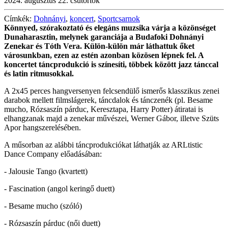
2024. augusztus 22. csütörtök
Címkék:
Dohnányi
,
koncert
,
Sportcsarnok
Könnyed, szórakoztató és elegáns muzsika várja a közönséget
Dunaharasztin, melynek garanciája a Budafoki Dohnányi
Zenekar és Tóth Vera. Külön-külön már láthattuk őket
városunkban, ezen az estén azonban közösen lépnek fel. A
koncertet táncprodukció is színesíti, többek között jazz tánccal
és latin ritmusokkal.
A 2x45 perces hangversenyen felcsendülő ismerős klasszikus zenei
darabok mellett filmslágerek, táncdalok és tánczenék (pl. Besame
mucho, Rózsaszín párduc, Keresztapa, Harry Potter) átiratai is
elhangzanak majd a zenekar művészei, Werner Gábor, illetve Szüts
Apor hangszerelésében.
A műsorban az alábbi táncprodukciókat láthatják az ARLtistic
Dance Company előadásában:
- Jalousie Tango (kvartett)
- Fascination (angol keringő duett)
- Besame mucho (szóló)
- Rózsaszín párduc (női duett)