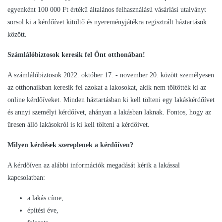
egyenként 100 000 Ft értékű általános felhasználású vásárlási utalványt
sorsol ki a kérdőívet kitöltő és nyereményjátékra regisztrált háztartások
között.
Számlálóbiztosok keresik fel Önt otthonában!
A számlálóbiztosok 2022. október 17. - november 20. között személyesen
az otthonaikban keresik fel azokat a lakosokat, akik nem töltötték ki az
online kérdőíveket. Minden háztartásban ki kell tölteni egy lakáskérdőívet
és annyi személyi kérdőívet, ahányan a lakásban laknak. Fontos, hogy az
üresen álló lakásokról is ki kell tölteni a kérdőívet.
Milyen kérdések szereplenek a kérdőíven?
A kérdőíven az alábbi információk megadását kérik a lakással
kapcsolatban:
a lakás címe,
építési éve,