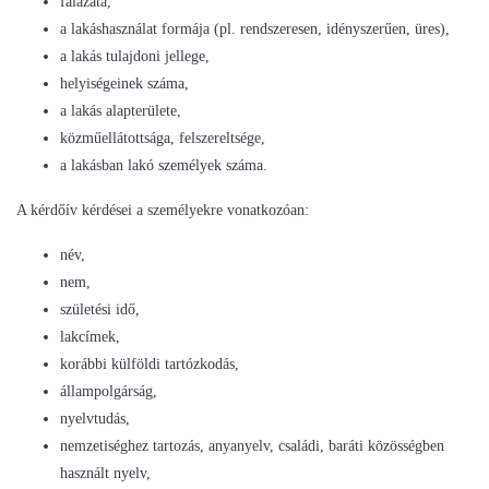
falazata,
a lakáshasználat formája (pl. rendszeresen, idényszerűen, üres),
a lakás tulajdoni jellege,
helyiségeinek száma,
a lakás alapterülete,
közműellátottsága, felszereltsége,
a lakásban lakó személyek száma.
A kérdőív kérdései a személyekre vonatkozóan:
név,
nem,
születési idő,
lakcímek,
korábbi külföldi tartózkodás,
állampolgárság,
nyelvtudás,
nemzetiséghez tartozás, anyanyelv, családi, baráti közösségben
használt nyelv,