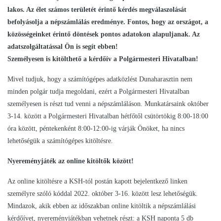
lakos. Az élet számos területét érintő kérdés megválaszolását
befolyásolja a népszámlálás eredménye. Fontos, hogy az országot, a
közösségeinket érintő döntések pontos adatokon alapuljanak. Az
adatszolgáltatással Ön is segít ebben!
Személyesen is kitölthető a kérdőív a Polgármesteri Hivatalban!
Mivel tudjuk, hogy a számítógépes adatközlést Dunaharasztin nem
minden polgár tudja megoldani, ezért a Polgármesteri Hivatalban
személyesen is részt tud venni a népszámláláson. Munkatársaink október
3-14. között a Polgármesteri Hivatalban hétfőtől csütörtökig 8:00-18:00
óra között, péntekenként 8:00-12:00-ig várják Önöket, ha nincs
lehetőségük a számítógépes kitöltésre.
Nyereményjáték az online kitöltők között!
Az online kitöltésre a KSH-tól postán kapott bejelentkező linken
személyre szóló kóddal 2022. október 3-16. között lesz lehetőségük.
Mindazok, akik ebben az időszakban online kitöltik a népszámlálási
kérdőívet, nyereményjátékban vehetnek részt: a KSH naponta 5 db