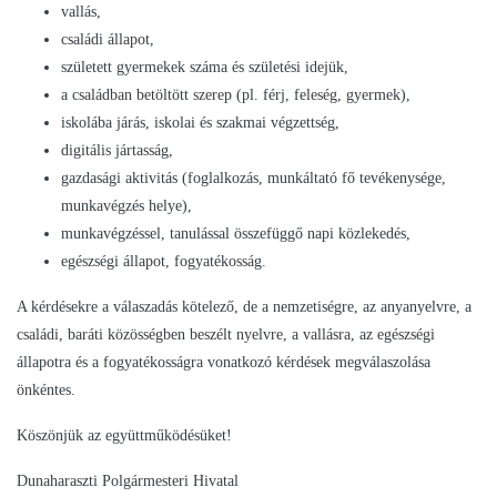
vallás,
családi állapot,
született gyermekek száma és születési idejük,
a családban betöltött szerep (pl. férj, feleség, gyermek),
iskolába járás, iskolai és szakmai végzettség,
digitális jártasság,
gazdasági aktivitás (foglalkozás, munkáltató fő tevékenysége,
munkavégzés helye),
munkavégzéssel, tanulással összefüggő napi közlekedés,
egészségi állapot, fogyatékosság.
A kérdésekre a válaszadás kötelező, de a nemzetiségre, az anyanyelvre, a
családi, baráti közösségben beszélt nyelvre, a vallásra, az egészségi
állapotra és a fogyatékosságra vonatkozó kérdések megválaszolása
önkéntes.
Köszönjük az együttműködésüket!
Dunaharaszti Polgármesteri Hivatal