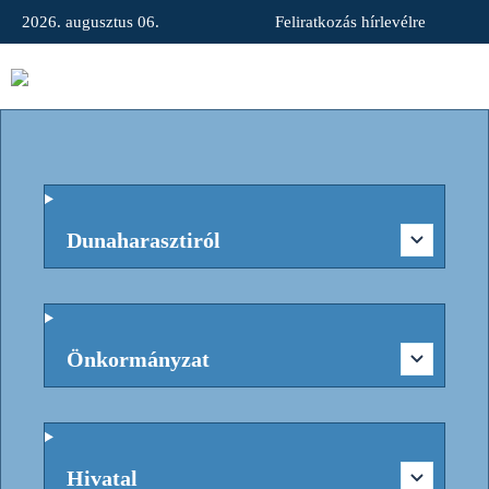
2026. augusztus 06.
Feliratkozás hírlevélre
Dunaharasztiról
Önkormányzat
Hivatal