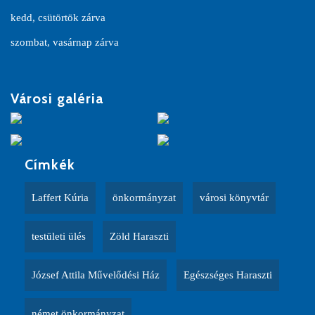
kedd, csütörtök zárva
szombat, vasárnap zárva
Városi galéria
Címkék
Laffert Kúria
önkormányzat
városi könyvtár
testületi ülés
Zöld Haraszti
József Attila Művelődési Ház
Egészséges Haraszti
német önkormányzat