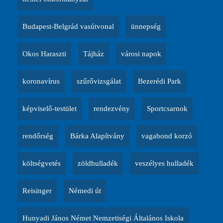
Budapest-Belgrád vasútvonal
ünnepség
Okos Haraszti
Tájház
városi napok
koronavírus
szűrővizsgálat
Bezerédi Park
képviselő-testület
rendezvény
Sportcsarnok
rendőrség
Bárka Alapítvány
vagabond korzó
költségvetés
zöldhulladék
veszélyes hulladék
Reisinger
Némedi út
Hunyadi János Német Nemzetiségi Általános Iskola