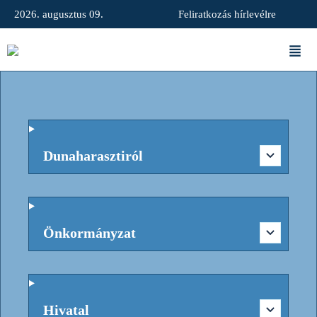
2026. augusztus 09.
Feliratkozás hírlevélre
Dunaharasztiról
Önkormányzat
Hivatal