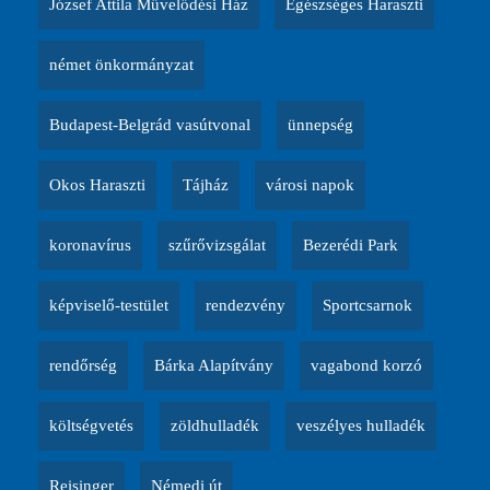
József Attila Művelődési Ház
Egészséges Haraszti
német önkormányzat
Budapest-Belgrád vasútvonal
ünnepség
Okos Haraszti
Tájház
városi napok
koronavírus
szűrővizsgálat
Bezerédi Park
képviselő-testület
rendezvény
Sportcsarnok
rendőrség
Bárka Alapítvány
vagabond korzó
költségvetés
zöldhulladék
veszélyes hulladék
Reisinger
Némedi út