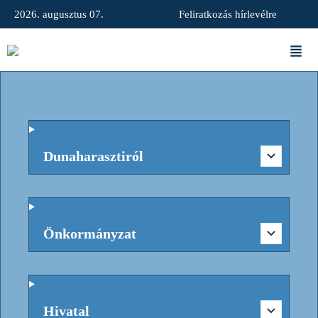
2026. augusztus 07.
Feliratkozás hírlevélre
Dunaharasztiról
Önkormányzat
Hivatal