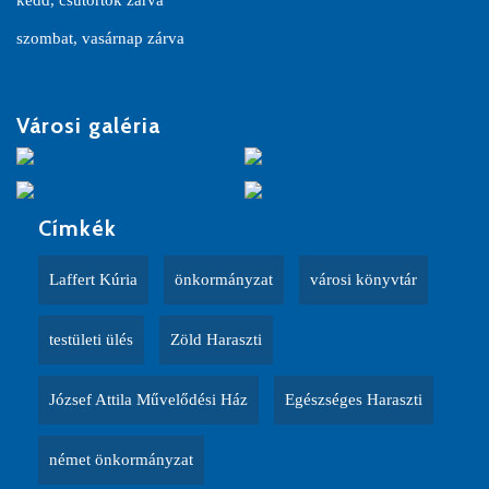
kedd, csütörtök zárva
szombat, vasárnap zárva
Városi galéria
Címkék
Laffert Kúria
önkormányzat
városi könyvtár
testületi ülés
Zöld Haraszti
József Attila Művelődési Ház
Egészséges Haraszti
német önkormányzat