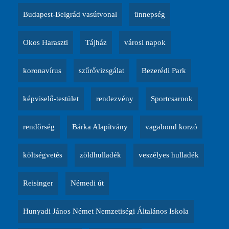
Budapest-Belgrád vasútvonal
ünnepség
Okos Haraszti
Tájház
városi napok
koronavírus
szűrővizsgálat
Bezerédi Park
képviselő-testület
rendezvény
Sportcsarnok
rendőrség
Bárka Alapítvány
vagabond korzó
költségvetés
zöldhulladék
veszélyes hulladék
Reisinger
Némedi út
Hunyadi János Német Nemzetiségi Általános Iskola