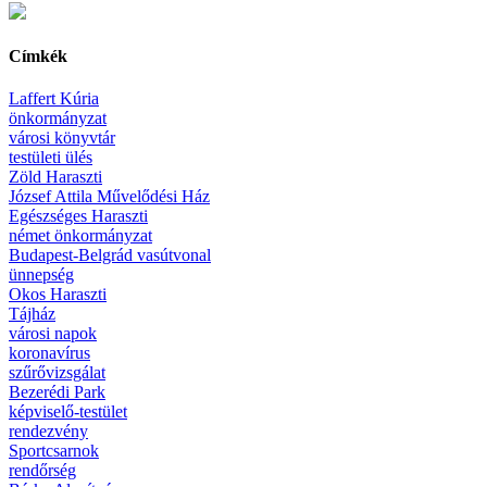
Címkék
Laffert Kúria
önkormányzat
városi könyvtár
testületi ülés
Zöld Haraszti
József Attila Művelődési Ház
Egészséges Haraszti
német önkormányzat
Budapest-Belgrád vasútvonal
ünnepség
Okos Haraszti
Tájház
városi napok
koronavírus
szűrővizsgálat
Bezerédi Park
képviselő-testület
rendezvény
Sportcsarnok
rendőrség