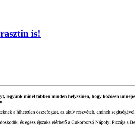
asztin is!
yt, legyünk minél többen minden helyszínen, hogy közösen ünnepel
n.
nek a hihetetlen összefogást, az aktív részvételt, aminek segítségéve
doskodik, és egész éjszaka elérhető a Cukorborsó Nápolyi Pizzája a B