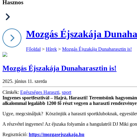
Hasznos
Mozgás Éjszakája Dunahar
Főoldal
>
Hírek
>
Mozgás Éjszakája Dunaharasztin is!
Mozgás Éjszakája Dunaharasztin is!
2025. június 11. szerda
Címkék:
Egészséges Haraszti
,
sport
Ingyenes sportfesztivál – Hajrá, Haraszti! Teremtsünk hagyomán
alkalommal legalább 1200 fő részt vegyen a haraszti rendezvénye
Ugye, megcsináljuk? Köszönjük a haraszti sportkluboknak, egyesületek
A részvétel ingyenes! Az éjszaka folyamán a hangulatról DJ Miki gon
Regisztráció:
https://mozgasejszakaja.hu