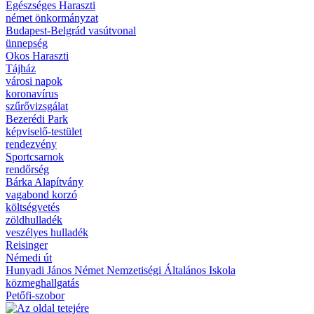
Egészséges Haraszti
német önkormányzat
Budapest-Belgrád vasútvonal
ünnepség
Okos Haraszti
Tájház
városi napok
koronavírus
szűrővizsgálat
Bezerédi Park
képviselő-testület
rendezvény
Sportcsarnok
rendőrség
Bárka Alapítvány
vagabond korzó
költségvetés
zöldhulladék
veszélyes hulladék
Reisinger
Némedi út
Hunyadi János Német Nemzetiségi Általános Iskola
közmeghallgatás
Petőfi-szobor