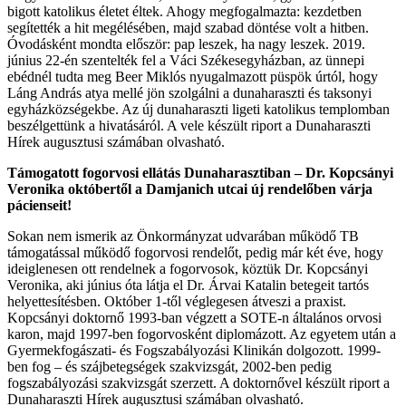
bigott katolikus életet éltek. Ahogy megfogalmazta: kezdetben
segítették a hit megélésében, majd szabad döntése volt a hitben.
Óvodásként mondta először: pap leszek, ha nagy leszek. 2019.
június 22-én szentelték fel a Váci Székesegyházban, az ünnepi
ebédnél tudta meg Beer Miklós nyugalmazott püspök úrtól, hogy
Láng András atya mellé jön szolgálni a dunaharaszti és taksonyi
egyházközségekbe. Az új dunaharaszti ligeti katolikus templomban
beszélgettünk a hivatásáról. A vele készült riport a Dunaharaszti
Hírek augusztusi számában olvasható.
Támogatott fogorvosi ellátás Dunaharasztiban – Dr. Kopcsányi
Veronika októbertől a Damjanich utcai új rendelőben várja
pácienseit!
Sokan nem ismerik az Önkormányzat udvarában működő TB
támogatással működő fogorvosi rendelőt, pedig már két éve, hogy
ideiglenesen ott rendelnek a fogorvosok, köztük Dr. Kopcsányi
Veronika, aki június óta látja el Dr. Árvai Katalin betegeit tartós
helyettesítésben. Október 1-től véglegesen átveszi a praxist.
Kopcsányi doktornő 1993-ban végzett a SOTE-n általános orvosi
karon, majd 1997-ben fogorvosként diplomázott. Az egyetem után a
Gyermekfogászati- és Fogszabályozási Klinikán dolgozott. 1999-
ben fog – és szájbetegségek szakvizsgát, 2002-ben pedig
fogszabályozási szakvizsgát szerzett. A doktornővel készült riport a
Dunaharaszti Hírek augusztusi számában olvasható.