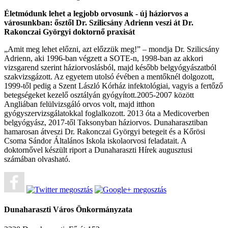
Életmódunk lehet a legjobb orvosunk - új háziorvos a
városunkban: ősztől Dr. Szilicsány Adrienn veszi át Dr.
Rakonczai Györgyi doktornő praxisát
„Amit meg lehet előzni, azt előzzük meg!” – mondja Dr. Szilicsány
Adrienn, aki 1996-ban végzett a SOTE-n, 1998-ban az akkori
vizsgarend szerint háziorvoslásból, majd később belgyógyászatból
szakvizsgázott. Az egyetem utolsó évében a mentőknél dolgozott,
1999-től pedig a Szent László Kórház infektológiai, vagyis a fertőző
betegségeket kezelő osztályán gyógyított.2005-2007 között
Angliában felülvizsgáló orvos volt, majd itthon
gyógyszervizsgálatokkal foglalkozott. 2013 óta a Medicoverben
belgyógyász, 2017-től Taksonyban háziorvos. Dunaharasztiban
hamarosan átveszi Dr. Rakonczai Györgyi betegeit és a Kőrösi
Csoma Sándor Általános Iskola iskolaorvosi feladatait. A
doktornővel készült riport a Dunaharaszti Hírek augusztusi
számában olvasható.
Dunaharaszti Város Önkormányzata