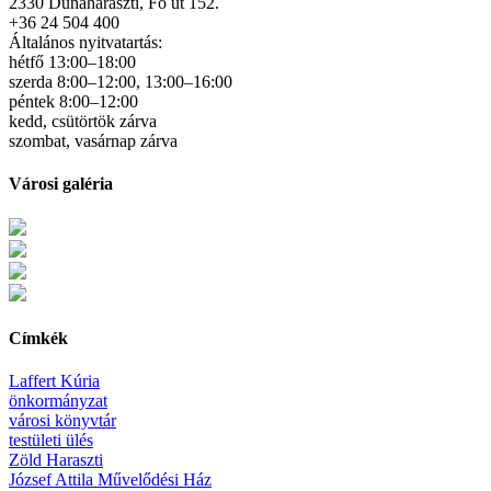
2330 Dunaharaszti, Fő út 152.
+36 24 504 400
Általános nyitvatartás:
hétfő 13:00–18:00
szerda 8:00–12:00, 13:00–16:00
péntek 8:00–12:00
kedd, csütörtök zárva
szombat, vasárnap zárva
Városi galéria
Címkék
Laffert Kúria
önkormányzat
városi könyvtár
testületi ülés
Zöld Haraszti
József Attila Művelődési Ház