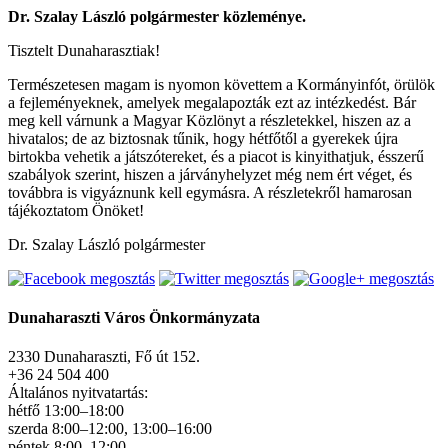
Dr. Szalay László polgármester közleménye.
Tisztelt Dunaharasztiak!
Természetesen magam is nyomon követtem a Kormányinfót, örülök
a fejleményeknek, amelyek megalapozták ezt az intézkedést. Bár
meg kell várnunk a Magyar Közlönyt a részletekkel, hiszen az a
hivatalos; de az biztosnak tűnik, hogy hétfőtől a gyerekek újra
birtokba vehetik a játszótereket, és a piacot is kinyithatjuk, ésszerű
szabályok szerint, hiszen a járványhelyzet még nem ért véget, és
továbbra is vigyáznunk kell egymásra. A részletekről hamarosan
tájékoztatom Önöket!
Dr. Szalay László polgármester
Dunaharaszti Város Önkormányzata
2330 Dunaharaszti, Fő út 152.
+36 24 504 400
Általános nyitvatartás:
hétfő 13:00–18:00
szerda 8:00–12:00, 13:00–16:00
péntek 8:00–12:00