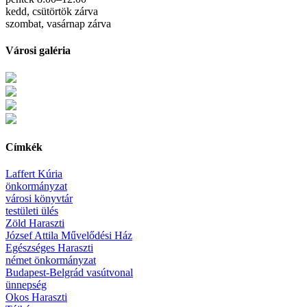
kedd, csütörtök zárva
szombat, vasárnap zárva
Városi galéria
Címkék
Laffert Kúria
önkormányzat
városi könyvtár
testületi ülés
Zöld Haraszti
József Attila Művelődési Ház
Egészséges Haraszti
német önkormányzat
Budapest-Belgrád vasútvonal
ünnepség
Okos Haraszti