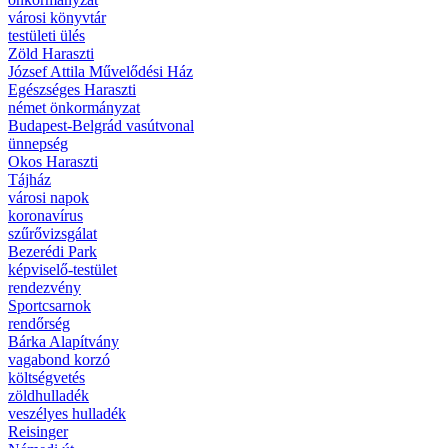
városi könyvtár
testületi ülés
Zöld Haraszti
József Attila Művelődési Ház
Egészséges Haraszti
német önkormányzat
Budapest-Belgrád vasútvonal
ünnepség
Okos Haraszti
Tájház
városi napok
koronavírus
szűrővizsgálat
Bezerédi Park
képviselő-testület
rendezvény
Sportcsarnok
rendőrség
Bárka Alapítvány
vagabond korzó
költségvetés
zöldhulladék
veszélyes hulladék
Reisinger