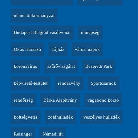
német önkormányzat
Budapest-Belgrád vasútvonal
ünnepség
Okos Haraszti
Tájház
városi napok
koronavírus
szűrővizsgálat
Bezerédi Park
képviselő-testület
rendezvény
Sportcsarnok
rendőrség
Bárka Alapítvány
vagabond korzó
költségvetés
zöldhulladék
veszélyes hulladék
Reisinger
Némedi út