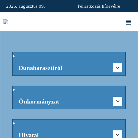
2026. augusztus 09.
Feliratkozás hírlevélre
Dunaharasztiról
Önkormányzat
Hivatal