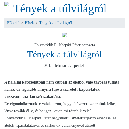
Tények a túlvilágról
Főoldal
>
Hírek
>
Tények a túlvilágról
Folytatódik R. Kárpáti Péter sorozata
Tények a túlvilágról
2015. február 27. péntek
A halállal kapcsolatban nem csupán az életből való távozás tudata
nehéz, de legalább annyira fájó a szeretett kapcsolatok
visszavonhatatlan szétszakadása.
De elgondolkoztunk–e valaha azon, hogy eltávozott szerettünk lelke,
lénye tovább él–e, és ha igen, vajon mi történik vele?
Folytatódik R. Kárpáti Péter nagysikerű ismeretterjesztő előadása, az
átélők tapasztalataival és szakértők véleményével átszőtt