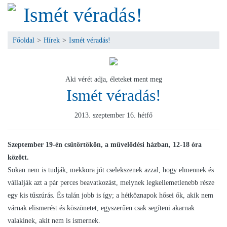
Ismét véradás!
Főoldal
>
Hírek
>
Ismét véradás!
Aki vérét adja, életeket ment meg
Ismét véradás!
2013. szeptember 16. hétfő
Szeptember 19-én csütörtökön, a művelődési házban, 12-18 óra
között.
Sokan nem is tudják, mekkora jót cselekszenek azzal, hogy elmennek és
vállalják azt a pár perces beavatkozást, melynek legkellemetlenebb része
egy kis tűszúrás. És talán jobb is így; a hétköznapok hősei ők, akik nem
várnak elismerést és köszönetet, egyszerűen csak segíteni akarnak
valakinek, akit nem is ismernek.