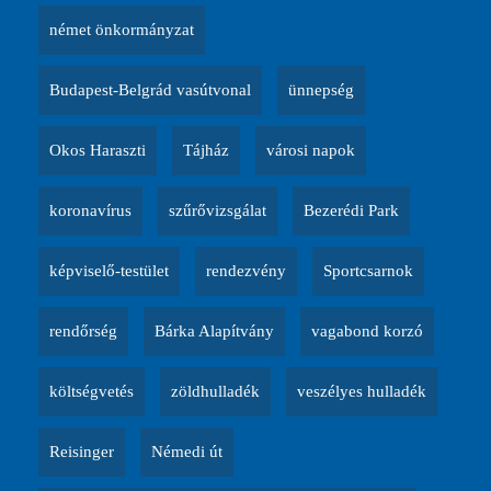
német önkormányzat
Budapest-Belgrád vasútvonal
ünnepség
Okos Haraszti
Tájház
városi napok
koronavírus
szűrővizsgálat
Bezerédi Park
képviselő-testület
rendezvény
Sportcsarnok
rendőrség
Bárka Alapítvány
vagabond korzó
költségvetés
zöldhulladék
veszélyes hulladék
Reisinger
Némedi út