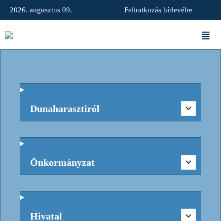
2026. augusztus 09.
Feliratkozás hírlevélre
Dunaharasztiról
Önkormányzat
Hivatal