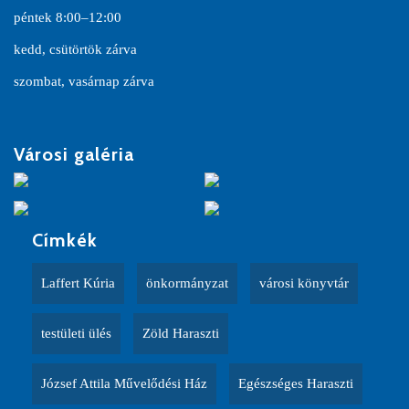
péntek 8:00–12:00
kedd, csütörtök zárva
szombat, vasárnap zárva
Városi galéria
Címkék
Laffert Kúria
önkormányzat
városi könyvtár
testületi ülés
Zöld Haraszti
József Attila Művelődési Ház
Egészséges Haraszti