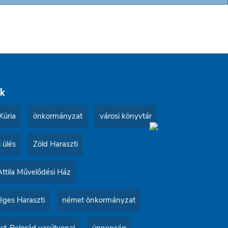
k
Kúria
önkormányzat
városi könyvtár
i ülés
Zöld Haraszti
Attila Művelődési Ház
ges Haraszti
német önkormányzat