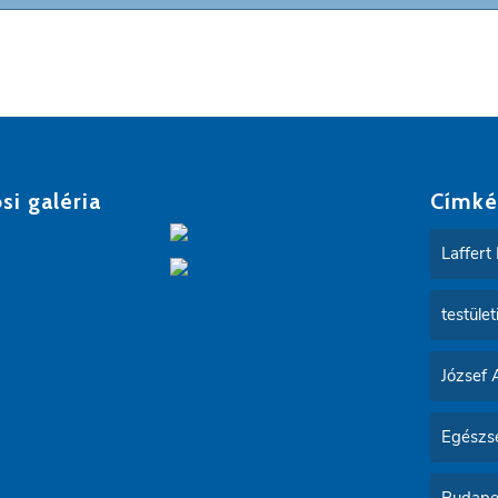
si galéria
Címké
Laffert 
testület
József 
Egészsé