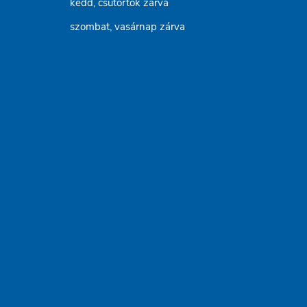
kedd, csütörtök zárva
szombat, vasárnap zárva