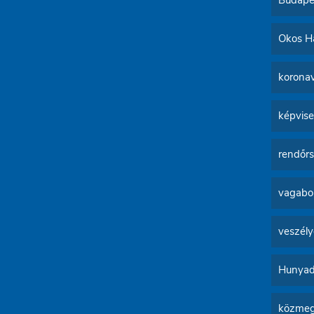
Budapes
Okos Ha
koronav
képvise
rendőr
vagabo
veszély
Hunyadi
közmeg