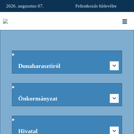
2026. augusztus 07.
Feliratkozás hírlevélre
Dunaharasztiról
Önkormányzat
Hivatal