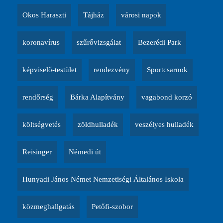
Okos Haraszti
Tájház
városi napok
koronavírus
szűrővizsgálat
Bezerédi Park
képviselő-testület
rendezvény
Sportcsarnok
rendőrség
Bárka Alapítvány
vagabond korzó
költségvetés
zöldhulladék
veszélyes hulladék
Reisinger
Némedi út
Hunyadi János Német Nemzetiségi Általános Iskola
közmeghallgatás
Petőfi-szobor