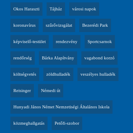
Okos Haraszti
Tájház
városi napok
koronavírus
szűrővizsgálat
Bezerédi Park
képviselő-testület
rendezvény
Sportcsarnok
rendőrség
Bárka Alapítvány
vagabond korzó
költségvetés
zöldhulladék
veszélyes hulladék
Reisinger
Némedi út
Hunyadi János Német Nemzetiségi Általános Iskola
közmeghallgatás
Petőfi-szobor