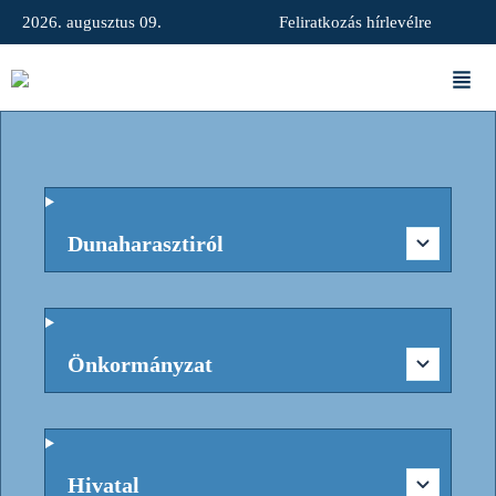
2026. augusztus 09.
Feliratkozás hírlevélre
Dunaharasztiról
Önkormányzat
Hivatal